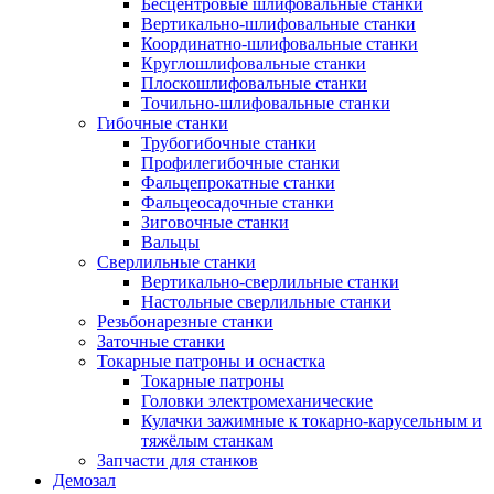
Бесцентровые шлифовальные станки
Вертикально-шлифовальные станки
Координатно-шлифовальные станки
Круглошлифовальные станки
Плоскошлифовальные станки
Точильно-шлифовальные станки
Гибочные станки
Трубогибочные станки
Профилегибочные станки
Фальцепрокатные станки
Фальцеосадочные станки
Зиговочные станки
Вальцы
Сверлильные станки
Вертикально-сверлильные станки
Настольные сверлильные станки
Резьбонарезные станки
Заточные станки
Токарные патроны и оснастка
Токарные патроны
Головки электромеханические
Кулачки зажимные к токарно-карусельным и
тяжёлым станкам
Запчасти для станков
Демозал