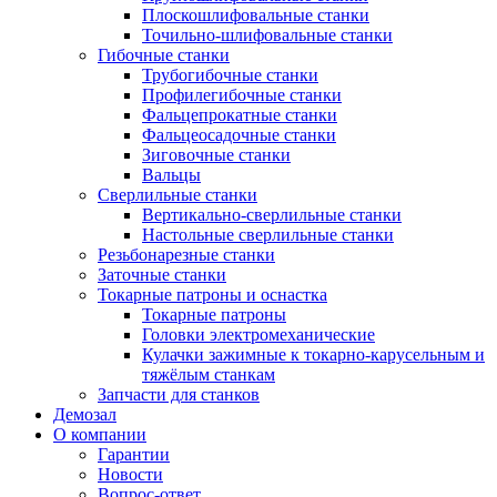
Плоскошлифовальные станки
Точильно-шлифовальные станки
Гибочные станки
Трубогибочные станки
Профилегибочные станки
Фальцепрокатные станки
Фальцеосадочные станки
Зиговочные станки
Вальцы
Сверлильные станки
Вертикально-сверлильные станки
Настольные сверлильные станки
Резьбонарезные станки
Заточные станки
Токарные патроны и оснастка
Токарные патроны
Головки электромеханические
Кулачки зажимные к токарно-карусельным и
тяжёлым станкам
Запчасти для станков
Демозал
О компании
Гарантии
Новости
Вопрос-ответ