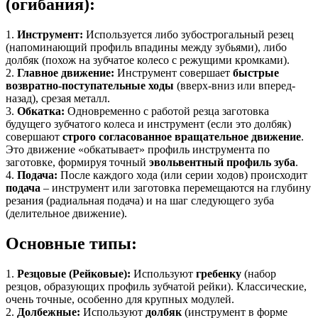
(огибания):
1.
Инструмент:
Используется либо зубострогальный резец
(напоминающий профиль впадины между зубьями), либо
долбяк (похож на зубчатое колесо с режущими кромками).
2.
Главное движение:
Инструмент совершает
быстрые
возвратно-поступательные ходы
(вверх-вниз или вперед-
назад), срезая металл.
3.
Обкатка:
Одновременно с работой резца заготовка
будущего зубчатого колеса и инструмент (если это долбяк)
совершают
строго согласованное вращательное движение
.
Это движение «обкатывает» профиль инструмента по
заготовке, формируя точный
эвольвентный профиль зуба
.
4.
Подача:
После каждого хода (или серии ходов) происходит
подача
– инструмент или заготовка перемещаются на глубину
резания (радиальная подача) и на шаг следующего зуба
(делительное движение).
Основные типы:
1.
Резцовые (Рейковые):
Используют
гребенку
(набор
резцов, образующих профиль зубчатой рейки). Классические,
очень точные, особенно для крупных модулей.
2.
Долбежные:
Используют
долбяк
(инструмент в форме