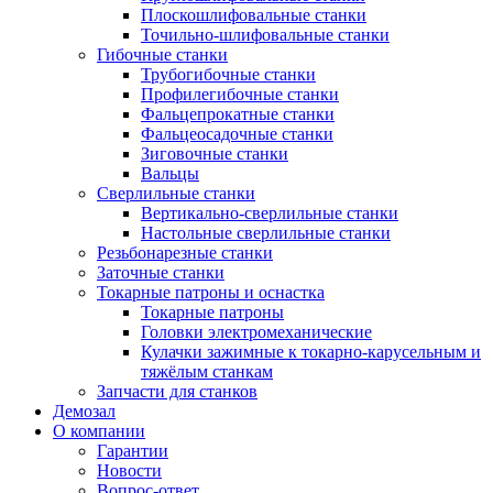
Плоскошлифовальные станки
Точильно-шлифовальные станки
Гибочные станки
Трубогибочные станки
Профилегибочные станки
Фальцепрокатные станки
Фальцеосадочные станки
Зиговочные станки
Вальцы
Сверлильные станки
Вертикально-сверлильные станки
Настольные сверлильные станки
Резьбонарезные станки
Заточные станки
Токарные патроны и оснастка
Токарные патроны
Головки электромеханические
Кулачки зажимные к токарно-карусельным и
тяжёлым станкам
Запчасти для станков
Демозал
О компании
Гарантии
Новости
Вопрос-ответ