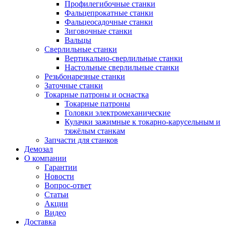
Профилегибочные станки
Фальцепрокатные станки
Фальцеосадочные станки
Зиговочные станки
Вальцы
Сверлильные станки
Вертикально-сверлильные станки
Настольные сверлильные станки
Резьбонарезные станки
Заточные станки
Токарные патроны и оснастка
Токарные патроны
Головки электромеханические
Кулачки зажимные к токарно-карусельным и
тяжёлым станкам
Запчасти для станков
Демозал
О компании
Гарантии
Новости
Вопрос-ответ
Статьи
Акции
Видео
Доставка