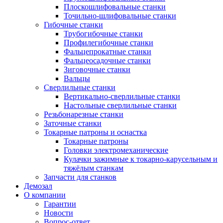
Плоскошлифовальные станки
Точильно-шлифовальные станки
Гибочные станки
Трубогибочные станки
Профилегибочные станки
Фальцепрокатные станки
Фальцеосадочные станки
Зиговочные станки
Вальцы
Сверлильные станки
Вертикально-сверлильные станки
Настольные сверлильные станки
Резьбонарезные станки
Заточные станки
Токарные патроны и оснастка
Токарные патроны
Головки электромеханические
Кулачки зажимные к токарно-карусельным и
тяжёлым станкам
Запчасти для станков
Демозал
О компании
Гарантии
Новости
Вопрос-ответ