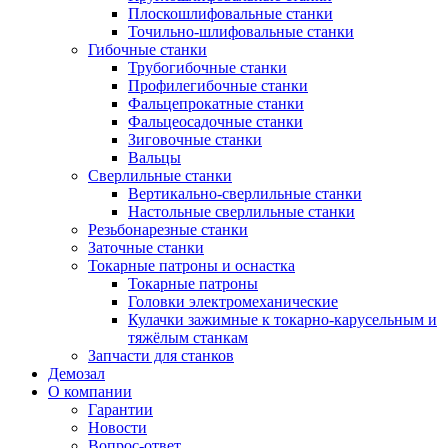
Плоскошлифовальные станки
Точильно-шлифовальные станки
Гибочные станки
Трубогибочные станки
Профилегибочные станки
Фальцепрокатные станки
Фальцеосадочные станки
Зиговочные станки
Вальцы
Сверлильные станки
Вертикально-сверлильные станки
Настольные сверлильные станки
Резьбонарезные станки
Заточные станки
Токарные патроны и оснастка
Токарные патроны
Головки электромеханические
Кулачки зажимные к токарно-карусельным и
тяжёлым станкам
Запчасти для станков
Демозал
О компании
Гарантии
Новости
Вопрос-ответ