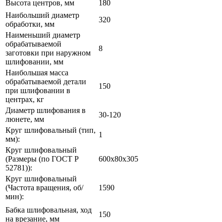
Высота центров, мм
180
Наибольший диаметр
320
обработки, мм
Наименьший диаметр
обрабатываемой
8
заготовки при наружном
шлифовании, мм
Наибольшая масса
обрабатываемой детали
150
при шлифовании в
центрах, кг
Диаметр шлифования в
30-120
люнете, мм
Круг шлифовальный (тип,
1
мм):
Круг шлифовальный
(Размеры (по ГОСТ Р
600х80х305
52781)):
Круг шлифовальный
(Частота вращения, об/
1590
мин):
Бабка шлифовальная, ход
150
на врезание, мм