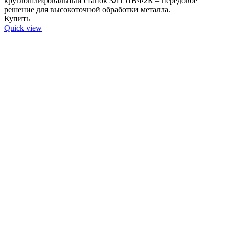
круглошлифовальный станок 3Л151ВФ2К – передовое
решение для высокоточной обработки металла.
Купить
Quick view