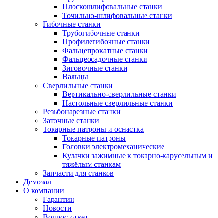
Плоскошлифовальные станки
Точильно-шлифовальные станки
Гибочные станки
Трубогибочные станки
Профилегибочные станки
Фальцепрокатные станки
Фальцеосадочные станки
Зиговочные станки
Вальцы
Сверлильные станки
Вертикально-сверлильные станки
Настольные сверлильные станки
Резьбонарезные станки
Заточные станки
Токарные патроны и оснастка
Токарные патроны
Головки электромеханические
Кулачки зажимные к токарно-карусельным и
тяжёлым станкам
Запчасти для станков
Демозал
О компании
Гарантии
Новости
Вопрос-ответ