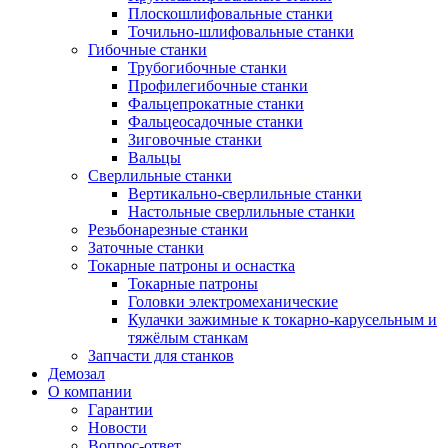
Плоскошлифовальные станки
Точильно-шлифовальные станки
Гибочные станки
Трубогибочные станки
Профилегибочные станки
Фальцепрокатные станки
Фальцеосадочные станки
Зиговочные станки
Вальцы
Сверлильные станки
Вертикально-сверлильные станки
Настольные сверлильные станки
Резьбонарезные станки
Заточные станки
Токарные патроны и оснастка
Токарные патроны
Головки электромеханические
Кулачки зажимные к токарно-карусельным и
тяжёлым станкам
Запчасти для станков
Демозал
О компании
Гарантии
Новости
Вопрос-ответ