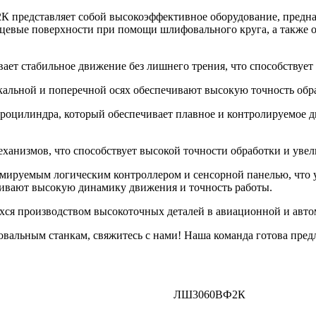
представляет собой высокоэффективное оборудование, предназ
цевые поверхности при помощи шлифовального круга, а также о
ет стабильное движение без лишнего трения, что способствует 
льной и поперечной осях обеспечивают высокую точность обраб
роцилиндра, который обеспечивает плавное и контролируемое 
еханизмов, что способствует высокой точности обработки и ув
руемым логическим контроллером и сенсорной панелью, что уп
чивают высокую динамику движения и точность работы.
ся производством высокоточных деталей в авиационной и авто
овальным станкам, свяжитесь с нами! Наша команда готова пред
ЛШ3060ВФ2К