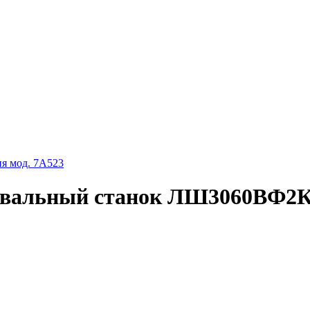
ия мод. 7А523
овальный станок ЛШ3060ВФ2