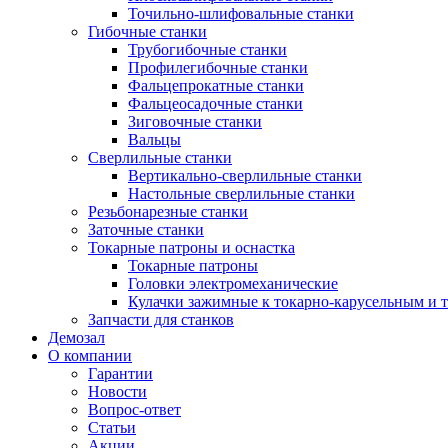
Точильно-шлифовальные станки
Гибочные станки
Трубогибочные станки
Профилегибочные станки
Фальцепрокатные станки
Фальцеосадочные станки
Зиговочные станки
Вальцы
Сверлильные станки
Вертикально-сверлильные станки
Настольные сверлильные станки
Резьбонарезные станки
Заточные станки
Токарные патроны и оснастка
Токарные патроны
Головки электромеханические
Кулачки зажимные к токарно-карусельным и 
Запчасти для станков
Демозал
О компании
Гарантии
Новости
Вопрос-ответ
Статьи
Акции