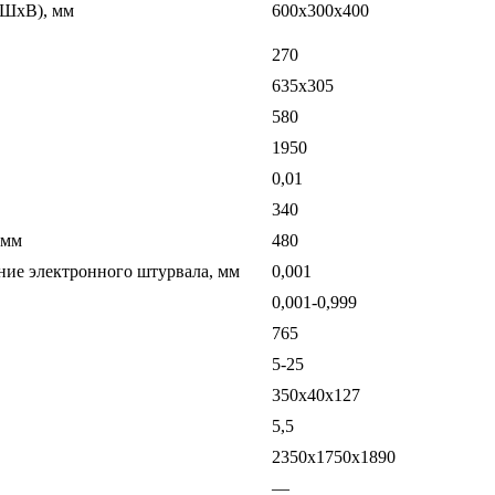
хШхВ), мм
600х300х400
270
635х305
580
1950
0,01
340
 мм
480
ние электронного штурвала, мм
0,001
0,001-0,999
765
5-25
350х40х127
5,5
2350х1750х1890
—