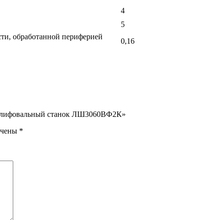
4
5
сти, обработанной периферией
0,16
кошлифовальный станок ЛШ3060ВФ2К»
ечены
*